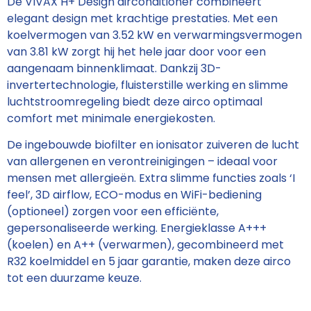
De VIVAX H+ Design airconditioner combineert
elegant design met krachtige prestaties. Met een
koelvermogen van 3.52 kW en verwarmingsvermogen
van 3.81 kW zorgt hij het hele jaar door voor een
aangenaam binnenklimaat. Dankzij 3D-
invertertechnologie, fluisterstille werking en slimme
luchtstroomregeling biedt deze airco optimaal
comfort met minimale energiekosten.
De ingebouwde biofilter en ionisator zuiveren de lucht
van allergenen en verontreinigingen – ideaal voor
mensen met allergieën. Extra slimme functies zoals ‘I
feel’, 3D airflow, ECO-modus en WiFi-bediening
(optioneel) zorgen voor een efficiënte,
gepersonaliseerde werking. Energieklasse A+++
(koelen) en A++ (verwarmen), gecombineerd met
R32 koelmiddel en 5 jaar garantie, maken deze airco
tot een duurzame keuze.