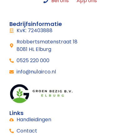
Bel ons
App ons
Bedrijfsinformatie
KvK: 72403888
Robbertsmatenstraat 18
8081 HL Elburg
0525 220 000
info@nu1airco.nl
Links
Handleidingen
Contact